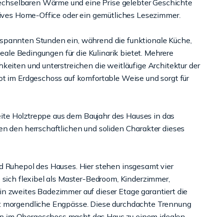
chselbaren Wärme und eine Prise gelebter Geschichte
atives Home-Office oder ein gemütliches Lesezimmer.
spannten Stunden ein, während die funktionale Küche,
deale Bedingungen für die Kulinarik bietet. Mehrere
keiten und unterstreichen die weitläufige Architektur der
ot im Erdgeschoss auf komfortable Weise und sorgt für
reite Holztreppe aus dem Baujahr des Hauses in das
en den herrschaftlichen und soliden Charakter dieses
d Ruhepol des Hauses. Hier stehen insgesamt vier
 sich flexibel als Master-Bedroom, Kinderzimmer,
n zweites Badezimmer auf dieser Etage garantiert die
et morgendliche Engpässe. Diese durchdachte Trennung
n im Obergeschoss macht das Haus zu einem idealen