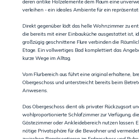
deren antike Holzelemente dem Raum eine unverwe
verleihen - ein ideales Ambiente für ein repräsent
Direkt gegenüber lädt das helle Wohnzimmer zu ent
die bereits mit einer Einbauküche ausgestattet ist, i
großzügig geschnittene Flure verbinden die Räumlich
Etage. Ein vollwertiges Bad komplettiert das Angeb
kurze Wege im Alltag.
Vom Flurbereich aus führt eine original erhaltene, b
Obergeschoss und unterstreicht bereits beim Betret
Anwesens.
Das Obergeschoss dient als privater Rückzugsort un
wohlproportionierte Schlafzimmer zur Verfügung, die
Gästezimmer oder Ankleidebereich nutzen lassen. Ei
nötige Privatsphäre für die Bewohner und vermeid
zwischen Repräsentieren im Erdgeschoss und Ruhe