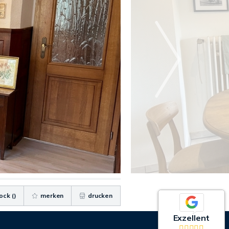
ock (
)
merken
drucken
Exzellent