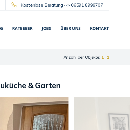
Kostenlose Beratung --> 06591 8999707
NG
RATGEBER
JOBS
ÜBER UNS
KONTAKT
Anzahl der Objekte:
1 | 1
auküche & Garten