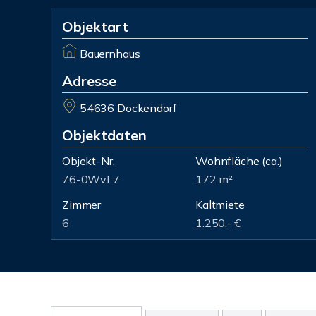
Objektart
Bauernhaus
Adresse
54636 Dockendorf
Objektdaten
Objekt-Nr.
Wohnfläche
(ca.)
76-0WvL7
172 m²
Zimmer
Kaltmiete
6
1.250,- €