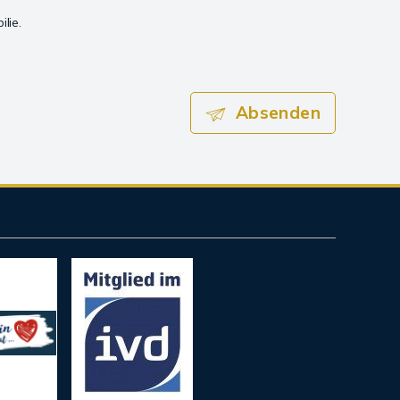
lie.
Absenden