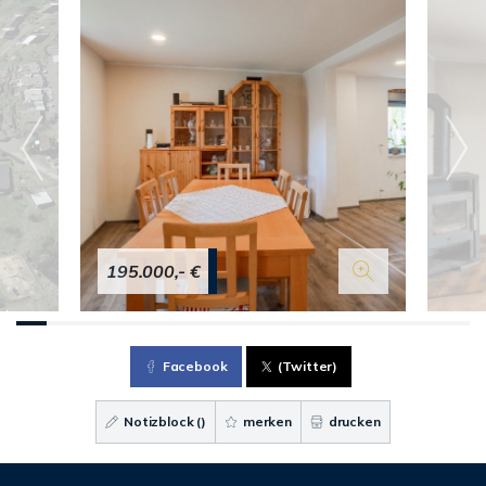
195.000,- €
Facebook
(Twitter)
Notizblock (
)
merken
drucken